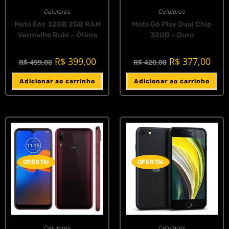
Celulares
Celulares
Moto E6s 32GB 2GB RAM
Moto G6 Play Dual Chip
Vermelho Rubi – Ótimo
32GB – Ouro
R$
399,00
R$
377,00
R$
499,00
R$
420,00
Adicionar ao carrinho
Adicionar ao carrinho
OFERTA!
OFERTA!
Celulares
Celulares