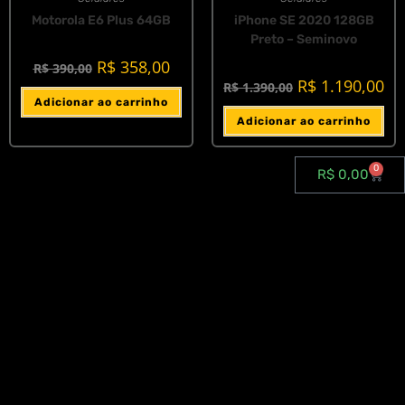
Motorola E6 Plus 64GB
iPhone SE 2020 128GB
Preto – Seminovo
R$
358,00
R$
390,00
R$
1.190,00
R$
1.390,00
Adicionar ao carrinho
Adicionar ao carrinho
0
R$
0,00