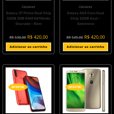
Celulares
Celulares
Galaxy J7 Prime Dual Chip
Galaxy A03 Core Dual
32GB 3GB RAM G610mds
Chip 32GB Azul –
Dourado – Bom
Seminovo
R$
420,00
R$
420,00
R$
530,00
R$
549,00
Adicionar ao carrinho
Adicionar ao carrinho
OFERTA!
OFERTA!