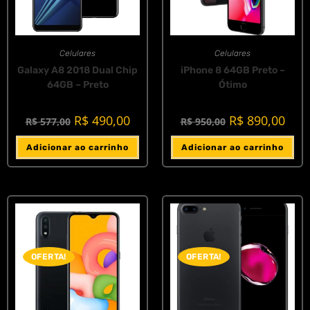
Celulares
Celulares
Galaxy A8 2018 Dual Chip
iPhone 8 64GB Preto –
64GB – Preto
Ótimo
R$
490,00
R$
890,00
R$
577,00
R$
950,00
Adicionar ao carrinho
Adicionar ao carrinho
OFERTA!
OFERTA!