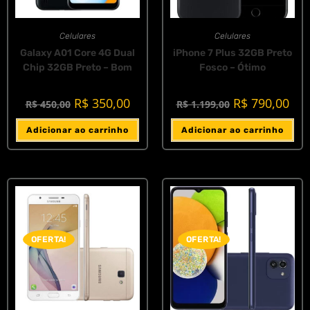
Celulares
Celulares
Galaxy A01 Core 4G Dual
iPhone 7 Plus 32GB Preto
Chip 32GB Preto – Bom
Fosco – Ótimo
R$
350,00
R$
790,00
R$
450,00
R$
1.199,00
Adicionar ao carrinho
Adicionar ao carrinho
OFERTA!
OFERTA!