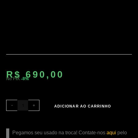
IPhone 7 128GB
Preto Brilhante –
Bom
R$
690,00
No PIX
-8%
-
+
ADICIONAR AO CARRINHO
Pegamos seu usado na troca! Contate-nos
aqui
pelo