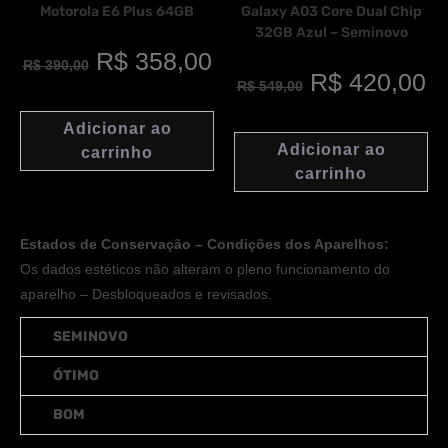
Motorola E6 Plus 64GB
Galaxy A03 Core Dual Chip
32GB Azul – Seminovo
R$
358,00
R$
390,00
R$
420,00
R$
549,00
Adicionar ao
Adicionar ao
carrinho
carrinho
Estados de Conservação – Condições dos Aparelhos:
Os dados estéticos não alteram o pleno funcionamento do
aparelho – Desbloqueados e revisados.
SEMINOVO
ÓTIMO
BOM